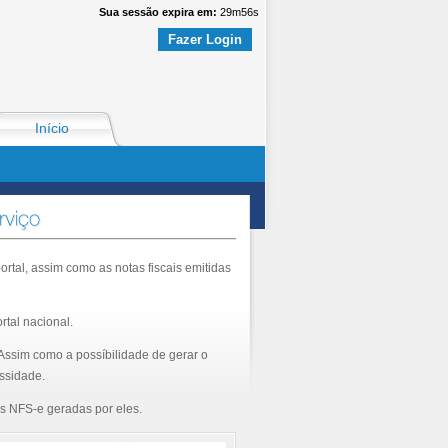
Sua sessão expira em:
29
m
56
s
Fazer Login
Início
ortal, assim como as notas fiscais emitidas
tal nacional.
ssim como a possíbilidade de gerar o
ssidade.
s NFS-e geradas por eles.